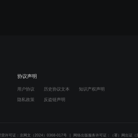
协议声明
用户协议
历史协议文本
知识产权声明
隐私政策
反盗链声明
营许可证：京网文（2024）0368-017号
网络出版服务许可证：（署）网出证（京