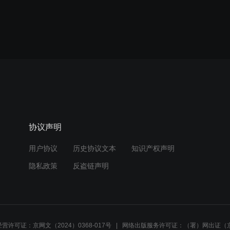
协议声明
用户协议
历史协议文本
知识产权声明
隐私政策
反盗链声明
营许可证：京网文（2024）0368-017号
网络出版服务许可证：（署）网出证（京