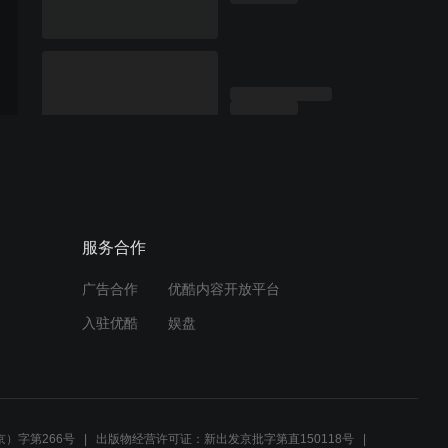
服务合作
广告合作
优酷内容开放平台
入驻优酷
娱盘
）字第266号
出版物经营许可证：新出发京批字第直150118号