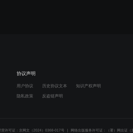
协议声明
用户协议
历史协议文本
知识产权声明
隐私政策
反盗链声明
营许可证：京网文（2024）0368-017号
网络出版服务许可证：（署）网出证（京