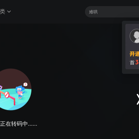
类
3
首
在转码中......