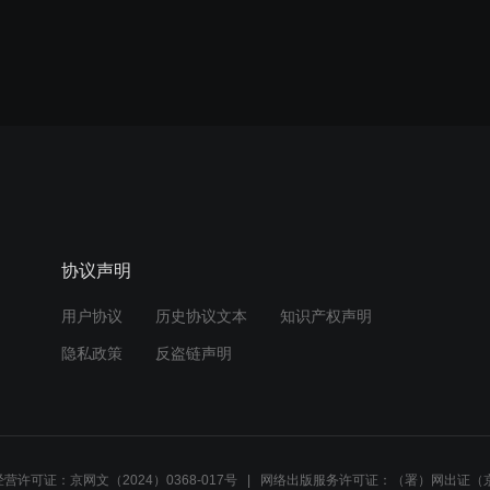
协议声明
用户协议
历史协议文本
知识产权声明
隐私政策
反盗链声明
营许可证：京网文（2024）0368-017号
网络出版服务许可证：（署）网出证（京