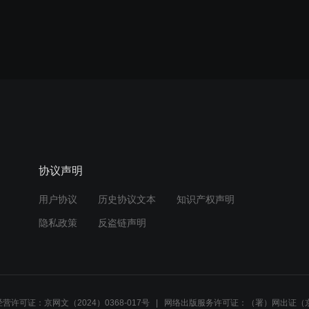
协议声明
用户协议
历史协议文本
知识产权声明
隐私政策
反盗链声明
营许可证：京网文（2024）0368-017号
网络出版服务许可证：（署）网出证（京