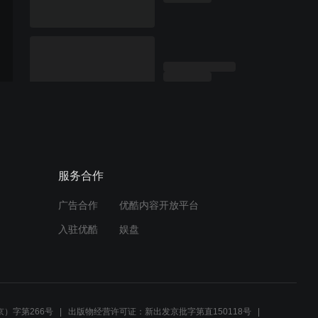
服务合作
广告合作
优酷内容开放平台
入驻优酷
娱盘
）字第266号
出版物经营许可证：新出发京批字第直150118号