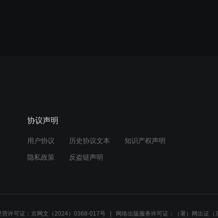
协议声明
用户协议
历史协议文本
知识产权声明
隐私政策
反盗链声明
营许可证：京网文（2024）0368-017号
网络出版服务许可证：（署）网出证（京