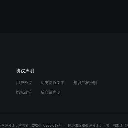
协议声明
用户协议
历史协议文本
知识产权声明
隐私政策
反盗链声明
营许可证：京网文（2024）0368-017号
网络出版服务许可证：（署）网出证（京