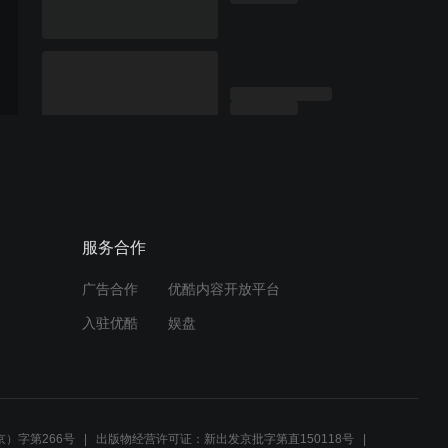
服务合作
广告合作
优酷内容开放平台
入驻优酷
娱盘
）字第266号
出版物经营许可证：新出发京批字第直150118号