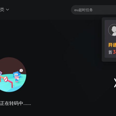
类
3
首
在转码中......