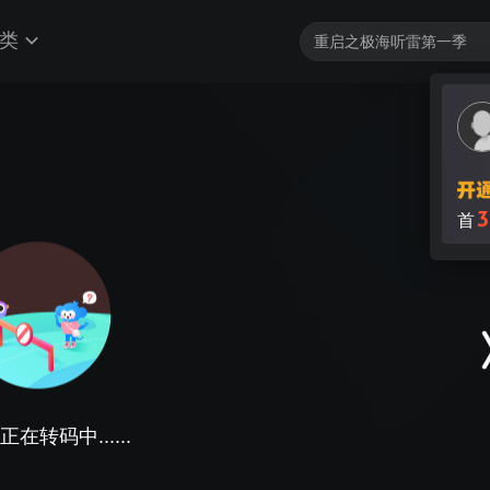
类
3
首
在转码中......