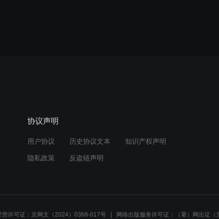
协议声明
用户协议
历史协议文本
知识产权声明
隐私政策
反盗链声明
营许可证：京网文（2024）0368-017号
网络出版服务许可证：（署）网出证（京