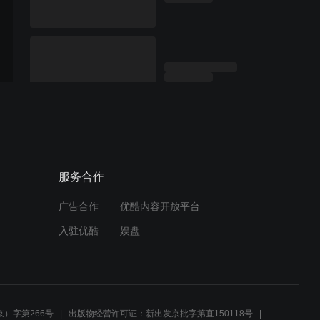
服务合作
广告合作
优酷内容开放平台
入驻优酷
娱盘
）字第266号
出版物经营许可证：新出发京批字第直150118号