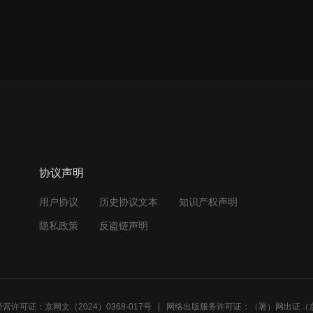
协议声明
用户协议
历史协议文本
知识产权声明
隐私政策
反盗链声明
营许可证：京网文（2024）0368-017号
网络出版服务许可证：（署）网出证（京