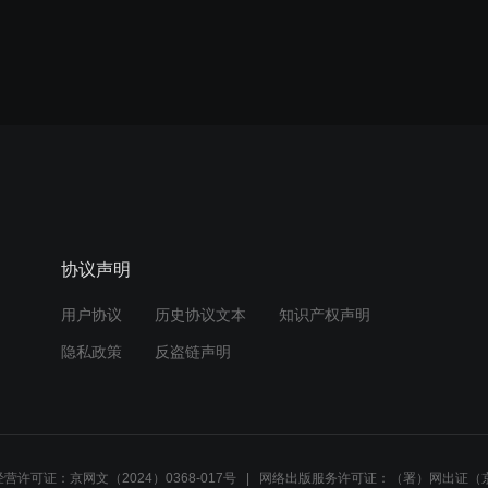
协议声明
用户协议
历史协议文本
知识产权声明
隐私政策
反盗链声明
营许可证：京网文（2024）0368-017号
网络出版服务许可证：（署）网出证（京