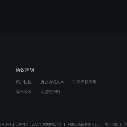
协议声明
用户协议
历史协议文本
知识产权声明
隐私政策
反盗链声明
营许可证：京网文（2024）0368-017号
网络出版服务许可证：（署）网出证（京