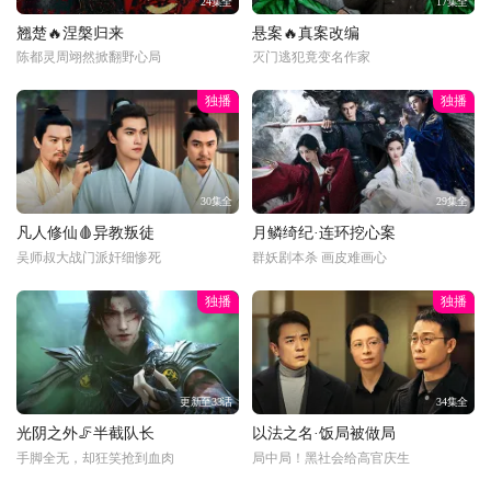
24集全
17集全
翘楚🔥涅槃归来
悬案🔥真案改编
陈都灵周翊然掀翻野心局
灭门逃犯竟变名作家
独播
独播
30集全
29集全
凡人修仙🩸异教叛徒
月鳞绮纪·连环挖心案
吴师叔大战门派奸细惨死
群妖剧本杀 画皮难画心
独播
独播
更新至33话
34集全
光阴之外🦵半截队长
以法之名·饭局被做局
手脚全无，却狂笑抢到血肉
局中局！黑社会给高官庆生