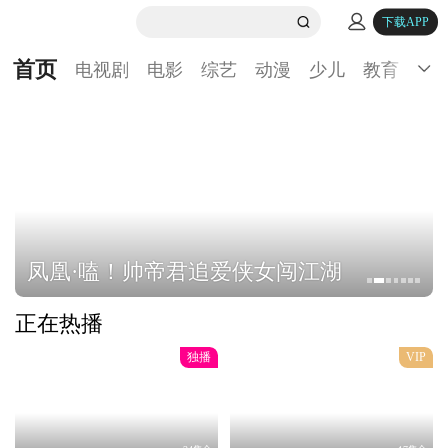
下载APP
首页
电视剧
电影
综艺
动漫
少儿
教育
生
凤凰·嗑！帅帝君追爱侠女闯江湖
正在热播
独播
VIP