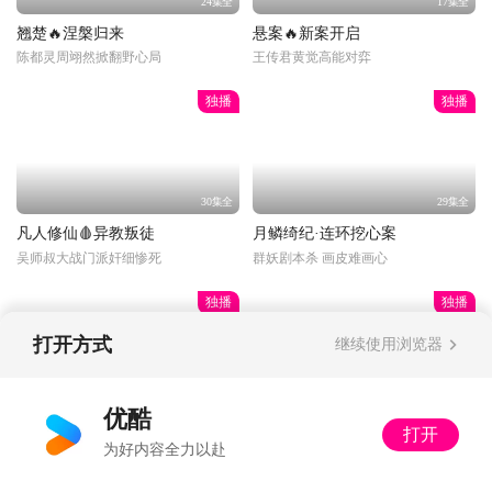
24集全
17集全
翘楚🔥涅槃归来
悬案🔥新案开启
陈都灵周翊然掀翻野心局
王传君黄觉高能对弈
独播
独播
30集全
29集全
凡人修仙🩸异教叛徒
月鳞绮纪·连环挖心案
吴师叔大战门派奸细惨死
群妖剧本杀 画皮难画心
独播
独播
打开方式
继续使用浏览器
更新至33话
34集全
优酷
打开
光阴之外🔥杀神筑基
以法之名·饭局被做局
为好内容全力以赴
许青法窍全开双灵海筑基！
局中局！黑社会给高官庆生