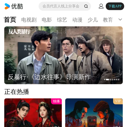
会员代言人线上分享会
下载APP
首页
电视剧
电影
综艺
动漫
少儿
教育
生
反暴行·《边水往事》导演新作
正在热播
独播
VIP