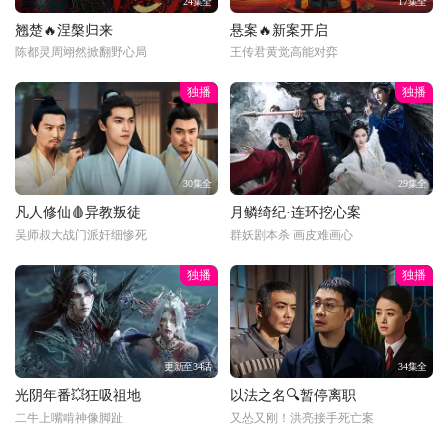
24集全
17集全
翘楚🔥涅槃归来
悬案🔥新案开启
陈都灵周翊然掀翻野心局
王传君黄觉高能对弈
独播
独播
30集全
29集全
凡人修仙🩸异教叛徒
月鳞绮纪·连环挖心案
吴师叔大战门派奸细惨死
群妖剧本杀 画皮难画心
独播
独播
更新至34话
34集全
光阴年番💥狂吸祖地
以法之名🔍暂停离职
二牛上嘴啃神像脚趾
又怂又刚！洪亮接手死亡案