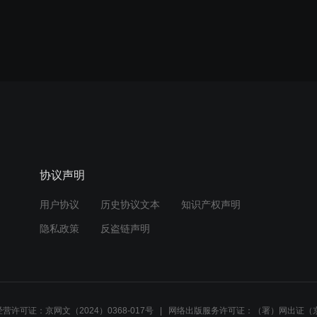
协议声明
用户协议
历史协议文本
知识产权声明
隐私政策
反盗链声明
营许可证：京网文（2024）0368-017号
网络出版服务许可证：（署）网出证（京