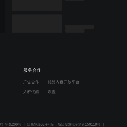
服务合作
广告合作
优酷内容开放平台
入驻优酷
娱盘
）字第266号
出版物经营许可证：新出发京批字第直150118号