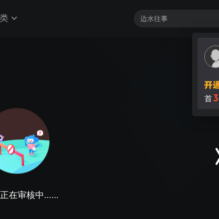
类
3
首
在审核中......