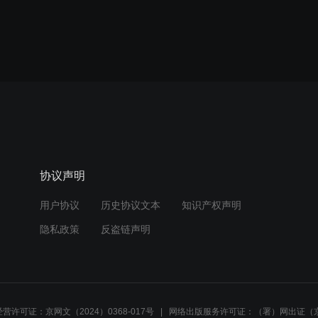
协议声明
用户协议
历史协议文本
知识产权声明
隐私政策
反盗链声明
营许可证：京网文（2024）0368-017号
网络出版服务许可证：（署）网出证（京