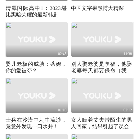
清潭国际高中1：2023堪
中国文字果然博大精深
比黑暗荣耀的最新韩剧
02:45
11:38
婴儿老板的威胁：蒂姆，
别人娶老婆是享福，他娶
你的爱被夺？
老婆每天都要保命（我的
老婆是大佬3）
01:10
02:12
士兵在沙漠中刺中流沙，
女人瞒着丈夫带陌生的男
竟意外发现一口水井！
人回家，结果引起了误会