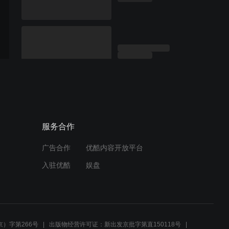
服务合作
广告合作
优酷内容开放平台
入驻优酷
娱盘
）字第266号
出版物经营许可证：新出发京批字第直150118号