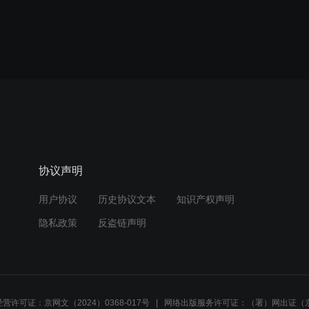
协议声明
用户协议
历史协议文本
知识产权声明
隐私政策
反盗链声明
营许可证：京网文（2024）0368-017号
网络出版服务许可证：（署）网出证（京