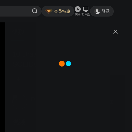
会员特惠
登录
历史
客户端
视频
讨论
10 Drawing Enhancements in
SOLIDWORKS Design That
Actually Save Time
DSSolidWorks
关注
大鱼号认证作者·4332粉丝
视频