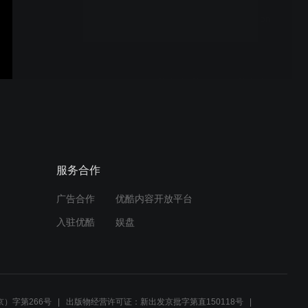
HH Global Accelerates
Global Product Innovation
with SOLIDWORKS
Cobotx Optimizes Cobots
Manufacturing with
SOLIDWORKS & PDM
Corebon Builds the Future
服务合作
of Sustainable
Manufacturing with
SOLIDWORKS
广告合作
优酷内容开放平台
入驻优酷
娱盘
How to Build a Functional
Exoskeleton in CAD
）字第266号
出版物经营许可证：新出发京批字第直150118号