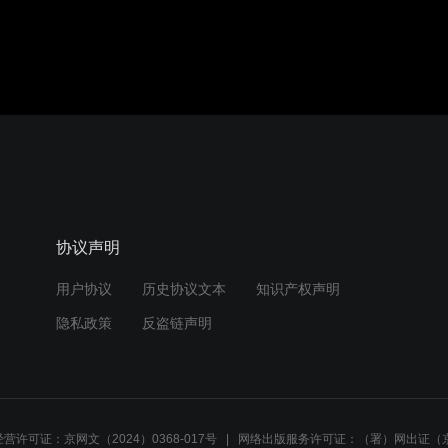
协议声明
用户协议
历史协议文本
知识产权声明
隐私政策
反盗链声明
营许可证：京网文（2024）0368-017号
网络出版服务许可证：（署）网出证（京