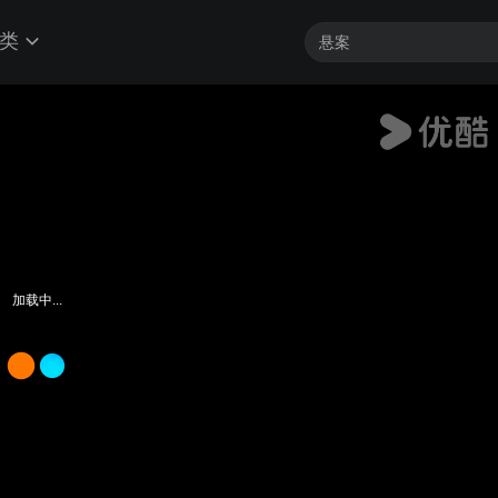
类
加载中...