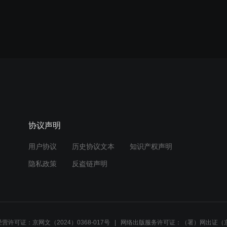
协议声明
用户协议
历史协议文本
知识产权声明
隐私政策
反盗链声明
营许可证：京网文（2024）0368-017号
网络出版服务许可证：（署）网出证（京