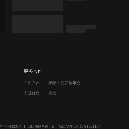
服务合作
广告合作
优酷内容开放平台
入驻优酷
娱盘
）字第266号
出版物经营许可证：新出发京批字第直150118号