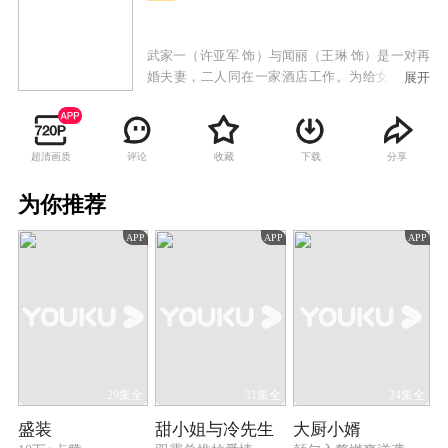
武家一（许亚军 饰）与闻丽（王琳 饰）是一对再
婚夫妻，二人同在一家酒店工作。为给女儿武爱
展开
雯（邹新宇 饰）高考营造良好环境，夫妻俩全天
候陪伴女儿备战高考。不料，武家一病入膏肓的
前妻临终托孤，武家一这才知晓自己还有一个十
超清画质
评论
收藏
下载
分享
八岁的儿子刘树佳。心怀满腔愧疚的武家一，开
始在四个孩子之间奔波忙碌。在此期间，女儿非
为你推荐
亲生身世曝光，家庭随之破裂；儿子又患上神经
性失明，一系列打击接踵而至。但武家一的真诚
APP
APP
APP
付出最终感动了孩子们，当孩子们从心底认可这
位父亲时，刘树佳的亲生父亲唐大军却突然现身
认子。最终，武家一的付出让唐大军放弃认子，
刘树佳与武家一得以团聚。然而，在武爱雯和刘
树佳双双考上大学之际，武家一为救夏小宇头部
负伤，视神经受损一度失明。乐观的武家一因此
失去了人生动力，而闻丽此时不离不弃守在他身
边，这对患难夫妻最终破镜重圆。
29集全
31集全
24集全
盛装
甜小姐与冷先生
大厨小婿