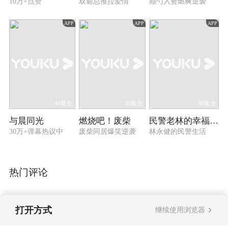
10万+点赞
双霸总推拉爱情
颠勺入赘燃爽逆袭
APP
APP
APP
44集全
30集全
40集全
与晨同光
燃烧吧！废柴
民警老林的幸福生活
30万+弹幕热议中
废柴同居爆笑逆袭
林永健的民警生活
热门评论
打开方式
继续使用浏览器
暂无评论