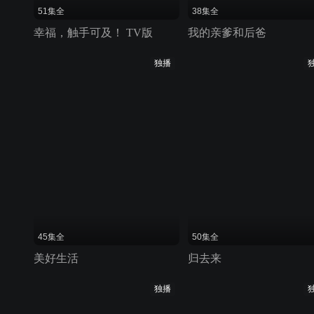
51集全
38集全
幸福，触手可及！ TV版
我的亲爹和后爸
独播
45集全
50集全
美好生活
归去来
独播