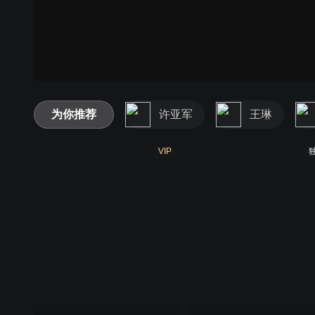
为你推荐
许亚军
王琳
VIP