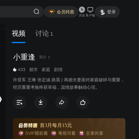
会员特惠
登录
历史
客户端
视频
讨论
1
小重逢
简介
433
都市
家庭
剧情
许亚军 王琳 张定涵 路晨 | 再婚夫妻面对家庭破碎与重聚，
经历重重考验终获幸福，温情故事触动心弦。
首3月每月15元