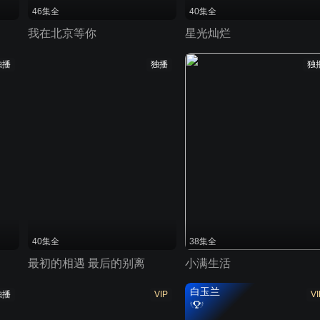
46集全
40集全
我在北京等你
星光灿烂
独播
独播
独
40集全
38集全
最初的相遇 最后的别离
小满生活
白玉兰
独播
VIP
VI