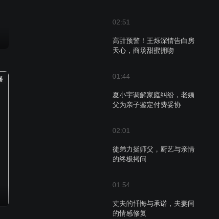
02:51
高甜预警！王烁深情告白房
天心，商场甜蜜拥吻
01:44
播
夏小宇调解家庭纠纷，老姨
父为亲子鉴定付费妥协
02:01
徒弟力挺师父，厨艺与亲情
的终极拷问
01:54
丈夫的忏悔与承诺，夫妻间
的情感修复