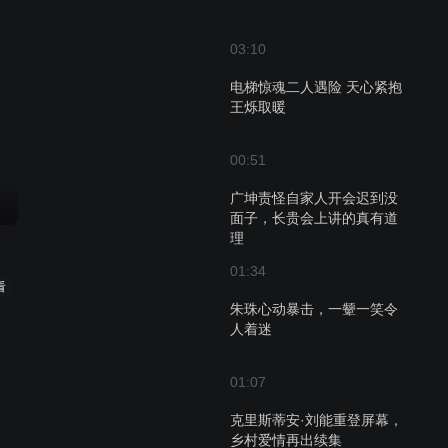
03:10
电梯惊魂二人遇险 天心紧抱
王烁取暖
00:51
广坤责怪自家人开会迟到没
面子，长贵会上讲的真有道
理
01:34
看
朱珠心动暴击，一颦一笑令
人着迷
01:07
克里斯蒂安·刘能重登屏幕，
乡村爱情再出续集