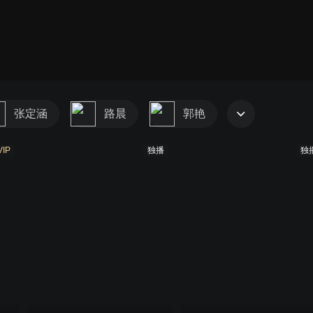
张定涵
路晨
郭艳
VIP
独播
独