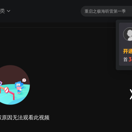
类
3
首
权原因无法观看此视频