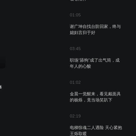
01:05
谢广坤自找台阶回家，终与
媳妇言归于好
03:45
职场“舔狗”成了出气筒，成
年人的心酸
01:02
播
金晨一觉醒来，看见戴面具
的杨烁，竟当场笑趴下
02:19
电梯惊魂二人遇险 天心紧抱
王烁取暖