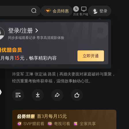
会员特惠
登录
历史
客户端
登录/注册
视频
讨论
同步多端观看记录 尊享高清观影体验
小重逢
简介
立即开通
15
月每月
元，畅享精彩内容
449
都市
家庭
剧情
许亚军 王琳 张定涵 路晨 | 再婚夫妻面对家庭破碎与重聚，
经历重重考验终获幸福，温情故事触动心弦。
首3月每月15元