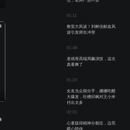
范，老师严惩不贷
01:11
播
教室大风波！刘树佳献血风
波引发师生冲突
01:48
老戏骨高端局飙演技，这次
真看爽了
01:23
女友当众闹分手，娜娜吃醋
大爆发，吐槽邱枫对王小米
付出太多
02:01
播
心童疑得精神分裂症，边亮
暖心陪伴