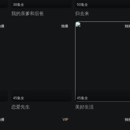
38集全
50集全
我的亲爹和后爸
归去来
独播
独播
独
45集全
45集全
恋爱先生
美好生活
独播
VIP
独