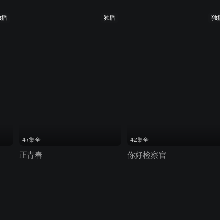
独播
独播
独
47集全
42集全
正青春
你好检察官