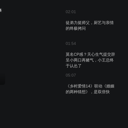
播
02:01
徒弟力挺师父，厨艺与亲情
的终极拷问
01:54
莫名CP感？天心生气提交辞
呈小两口再赌气，小王总终
于认怂了
05:07
《乡村爱情14》联动《婚姻
的两种猜想》，是双倍快
乐！
01:10
丈夫的忏悔与承诺，夫妻间
的情感修复