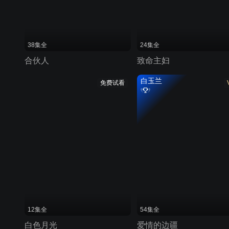
38集全
24集全
合伙人
致命主妇
白玉兰
免费试看
12集全
54集全
白色月光
爱情的边疆