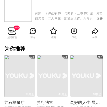
武家一（许亚军 饰）与闻丽（王琳 饰）是一对再
婚夫妻，二人同在一家酒店工作。为给女儿武爱
展开
雯（邹新宇 饰）高考营造良好环境，夫妻俩全天
候陪伴女儿备战高考。不料，武家一病入膏肓的
前妻临终托孤，武家一这才知晓自己还有一个十
超清画质
评论
收藏
下载
分享
八岁的儿子刘树佳。心怀满腔愧疚的武家一，开
始在四个孩子之间奔波忙碌。在此期间，女儿非
为你推荐
亲生身世曝光，家庭随之破裂；儿子又患上神经
性失明，一系列打击接踵而至。但武家一的真诚
APP
APP
APP
付出最终感动了孩子们，当孩子们从心底认可这
位父亲时，刘树佳的亲生父亲唐大军却突然现身
认子。最终，武家一的付出让唐大军放弃认子，
刘树佳与武家一得以团聚。然而，在武爱雯和刘
树佳双双考上大学之际，武家一为救夏小宇头部
负伤，视神经受损一度失明。乐观的武家一因此
失去了人生动力，而闻丽此时不离不弃守在他身
边，这对患难夫妻最终破镜重圆。
20集全
40集全
18集全
红石榴餐厅
执行法官
蛮好的人生·曼黎传