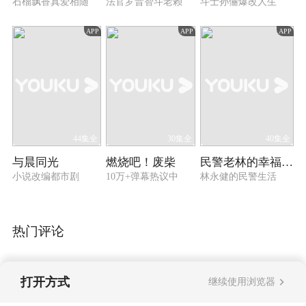
石榴飘香真爱相随
法官罗晋智斗老赖
斗士孙俪爆改人生
APP
APP
APP
44集全
30集全
40集全
与晨同光
燃烧吧！废柴
民警老林的幸福生活
小说改编都市剧
10万+弹幕热议中
林永健的民警生活
热门评论
打开方式
继续使用浏览器
暂无评论