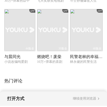
30万+弹幕热议中
飞天奖获奖电视剧
斗士孙俪爆改人生
APP
APP
APP
44集全
30集全
40集全
与晨同光
燃烧吧！废柴
民警老林的幸福生活
小说改编纯爱剧
10万+弹幕的喜剧
林永健的民警生活
热门评论
打开方式
继续使用浏览器
暂无评论