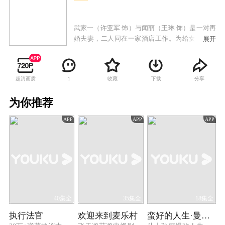
武家一（许亚军 饰）与闻丽（王琳 饰）是一对再
婚夫妻，二人同在一家酒店工作。为给女儿武爱
展开
雯（邹新宇 饰）高考营造良好环境，夫妻俩全天
候陪伴女儿备战高考。不料，武家一病入膏肓的
前妻临终托孤，武家一这才知晓自己还有一个十
超清画质
收藏
下载
分享
1
八岁的儿子刘树佳。心怀满腔愧疚的武家一，开
始在四个孩子之间奔波忙碌。在此期间，女儿非
为你推荐
亲生身世曝光，家庭随之破裂；儿子又患上神经
性失明，一系列打击接踵而至。但武家一的真诚
APP
APP
APP
付出最终感动了孩子们，当孩子们从心底认可这
位父亲时，刘树佳的亲生父亲唐大军却突然现身
认子。最终，武家一的付出让唐大军放弃认子，
刘树佳与武家一得以团聚。然而，在武爱雯和刘
树佳双双考上大学之际，武家一为救夏小宇头部
负伤，视神经受损一度失明。乐观的武家一因此
失去了人生动力，而闻丽此时不离不弃守在他身
边，这对患难夫妻最终破镜重圆。
40集全
35集全
18集全
执行法官
欢迎来到麦乐村
蛮好的人生·曼黎传