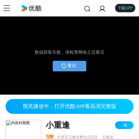
下载APP
数据获取失败，请检查网络之后重试
重试
预览播放中，打开优酷APP看高清完整版
小重逢
+追
.
VIP
许亚军王琳诠释生活浮沉
42集全