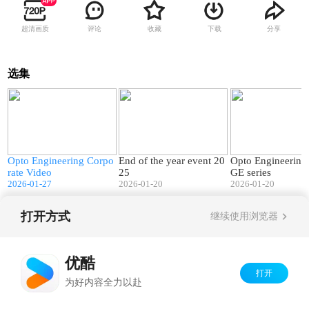
超清画质
评论
收藏
下载
分享
选集
4
02:34
01:45
Opto Engineering Corpo
End of the year event 20
Opto Engineerin
rate Video
25
GE series
2026-01-27
2026-01-20
2026-01-20
打开方式
继续使用浏览器
Copyright©
2026
优酷 youku.com
版权所有
京ICP备06050721号-1
优酷
打开
为好内容全力以赴