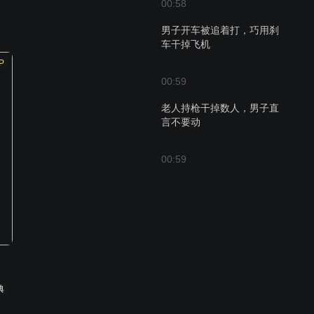
00:58
男子开车被追着打，巧用刹
车干掉飞机
P
00:59
老人持枪干掉数人，男子直
言不要动
00:59
典