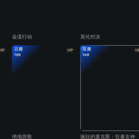
金谍行动
英伦对决
豆瓣
豆瓣
VIP
VIP
VI
7.5分
7.4分
绝地营救
疯狂的麦克斯：狂暴女神