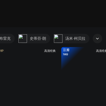
·布雷克
史蒂芬·朗
汤米·柯贝拉
豆瓣
VIP
高清经典
高清经
7.8分