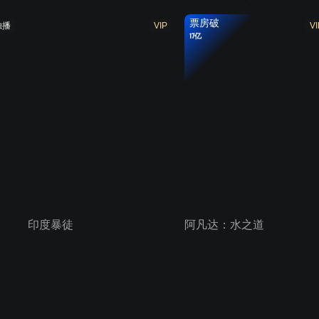
票房破
独播
VIP
VI
17亿
印度暴徒
阿凡达：水之道