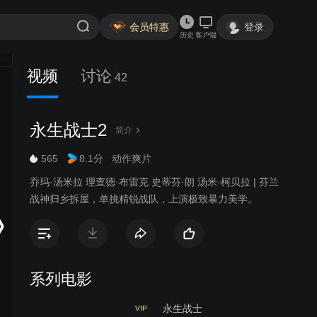
会员特惠
登录
历史
客户端
视频
讨论
42
永生战士2
简介
565
8.1分
动作爽片
乔玛·汤米拉 理查德·布雷克 史蒂芬·朗 汤米·柯贝拉 | 芬兰
战神归乡拆屋，单挑精锐战队，上演极致暴力美学。
系列电影
永生战士
VIP