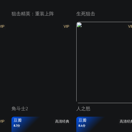
狙击精英：重装上阵
生死狙击
VIP
VIP
VI
角斗士2
人之怒
豆瓣
豆瓣
VIP
高清经典
高清经
8.7分
8.4分