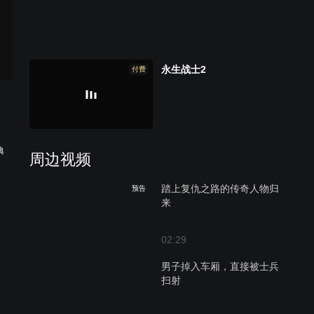
永生战士2
付费
典
周边视频
踏上复仇之路的传奇人物归
预告
来
02:29
男子掉入车厢，直接被士兵
扫射