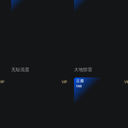
无耻混蛋
大地惊雷
豆瓣
VIP
VIP
VI
7.0分