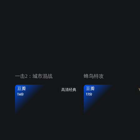
一击2：城市混战
蜂鸟特攻
豆瓣
豆瓣
高清经典
7.6分
7.7分