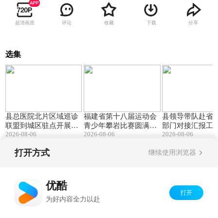
超清画质
评论
收藏
下载
分享
选集
03:23
01:34
县总医院北片区域巡诊
福建省第十八届运动会
县领导带队赴省
联盟到城区驻点开展义
青少年攀岩比赛圆满收
部门对接汇报工作.
2026-08-06
2026-08-06
2026-08-06
诊夜市.mpg
官.mpg
打开方式
继续使用浏览器
Copyright©
2026
优酷 youku.com
版权所有
京ICP备06050721号-1
优酷
打开
为好内容全力以赴