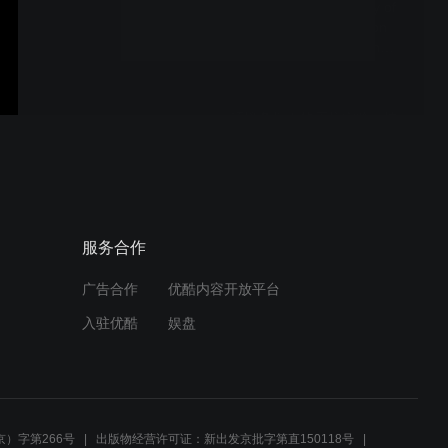
EBSD and S/TEM study of
the impact of dopants on
deformation behavior in
WC-Co
环境条件下的原位实验—快
之美 (Environmental TEM:
Fast is beautiful)
High-resolution EELS on
服务合作
high-entropy perovskite
oxide thin films
广告合作
优酷内容开放平台
入驻优酷
娱盘
Advancing EBSD for
beam-sensitive
materials: From noise to
insights
）字第266号
出版物经营许可证：新出发京批字第直150118号