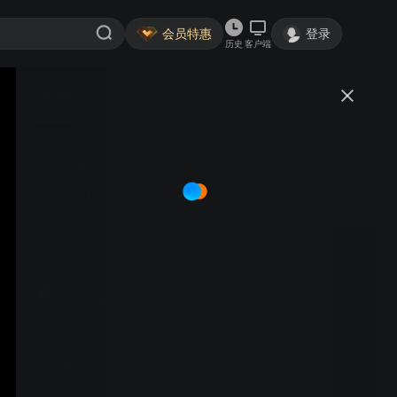
会员特惠
登录
历史
客户端
视频
讨论
Advancing EBSD for beam-
sensitive materials: From noise to
insights
GATAN_China
关注
342粉丝
视频