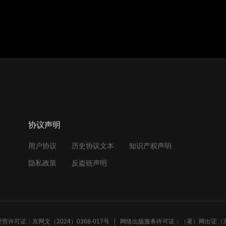
协议声明
用户协议
历史协议文本
知识产权声明
隐私政策
反盗链声明
营许可证：京网文（2024）0368-017号
网络出版服务许可证：（署）网出证（京