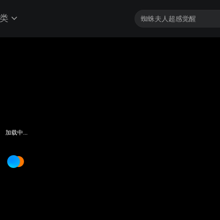
类
加载中...