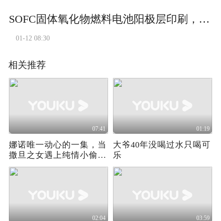
SOFC固体氧化物燃料电池阳极层印刷，印刷成品膜厚均匀、克重偏差小！#sofc #SOFC #厚膜印刷机#丝网印刷机#丝网印刷机厂家
01-12 08:30
相关推荐
07:41
01:19
娜诺唯一动心的一集，当
大爷40年没喝过水只喝可
撒旦之女遇上纯情小偷，
乐
结局哭死!
02:04
03:59