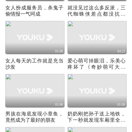
女人扮成服务员，杀鬼子
就没见过这么多反派，三
偷情报一气呵成
代蜘蛛侠差点都没抗住
（7）
01:06
04:23
女人每天的工作就是充当
爱心萌可掉眼泪，乐美心
沙发
疼坏了《奇妙萌可大电
影》
01:00
01:00
男孩在海底发现小章鱼，
奶奶刚把孙子送上地铁，
竟然成为了最好的朋友
下一秒就发现车厢里全都
是丧尸