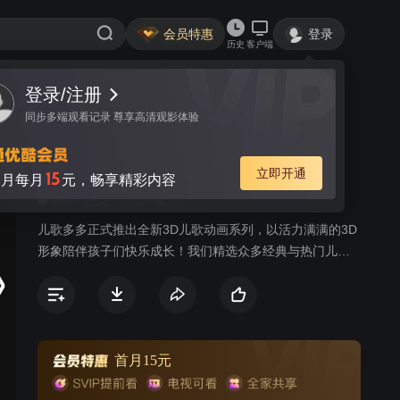
会员特惠
登录
历史
客户端
登录/注册
视频
讨论
同步多端观看记录 尊享高清观影体验
儿歌多多3D版
简介
立即开通
15
月每月
元，畅享精彩内容
951
正义
冒险
友情
儿歌多多正式推出全新3D儿歌动画系列，以活力满满的3D
形象陪伴孩子们快乐成长！我们精选众多经典与热门儿
歌，搭配简单易学的舞蹈动作，让小朋友在熟悉的旋律中
舞动身体、感受节奏。本系列由儿歌多多团队精心打造，
通过生动可爱的全新3D动画形象、色彩明快的场景设计，
将《小兔子乖乖》《小白兔白又白》《两只老虎》等经典
曲目，以及当下流行的儿童歌曲，转化为富有感染力的视
首月15元
听体验。每一首儿歌都配有精心编排的亲子互动舞蹈，旨