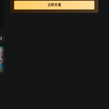
在激发孩子的模仿兴趣与身体协调能力。我们坚持“快乐学
立即开通
习”理念，用优质的动画与音乐，守护0-12岁儿童的童年时
光，让他们在唱跳中感受美、激发想象力，收获健康与快
乐。