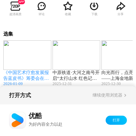
超清画质
评论
收藏
下载
分享
选集
4
01:06
01:44
海
《中国艺术疗愈发展报
中原铁道·大河之南号开
向光而行，点亮
服
告蓝皮书》筹委会在京
启“太行山水 红色记
——上海金地新
2026-01-09
2025-12-31
2025-12-30
启动： 以中国智慧赋能
忆”体验之旅
年活动
全民心理健康
打开方式
继续使用浏览器
Copyright©
2026
优酷 youku.com
版权所有
京ICP备06050721号-1
优酷
打开
为好内容全力以赴