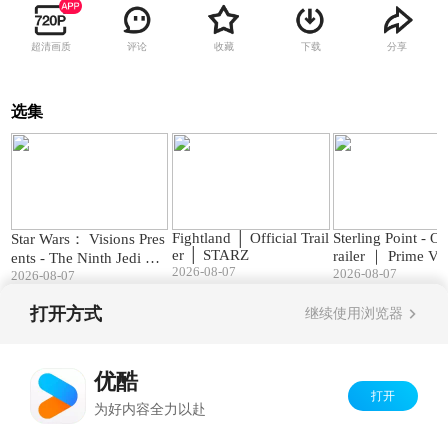
超清画质
评论
收藏
下载
分享
选集
02:05
02:04
Fightland │ Official Trail
Sterling Point - Of
Star Wars： Visions Pres
er │ STARZ
railer ｜ Prime Vi
ents - The Ninth Jedi ｜
2026-08-07
2026-08-07
Official Trailer
2026-08-07
打开方式
继续使用浏览器
Copyright©
2026
优酷 youku.com
版权所有
京ICP备06050721号-1
优酷
打开
为好内容全力以赴