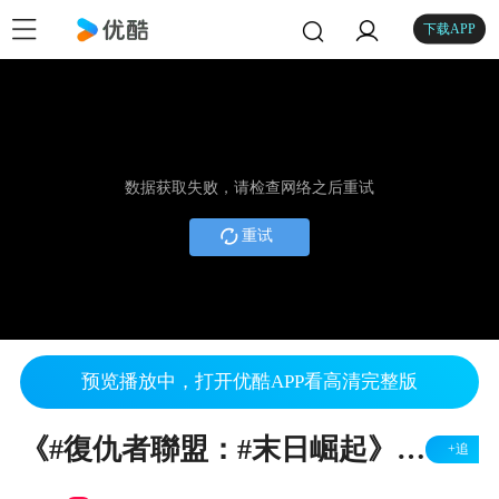
下载APP
数据获取失败，请检查网络之后重试
重试
预览播放中，打开优酷APP看高清完整版
《#復仇者聯盟：#末日崛起》2026⧸12⧸16 戲院大銀幕 震撼登場
+追