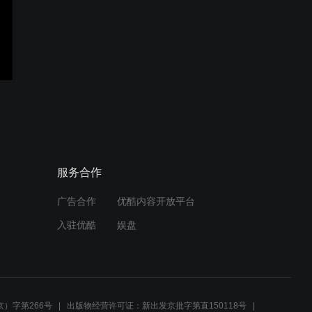
县总医院北片区域巡诊联盟
到城区驻点开展义诊夜
市.mpg
福建省第十八届运动会青少
年攀岩比赛圆满收官.mpg
县领导带队赴省直有关部门
服务合作
对接汇报工作.mpg
广告合作
优酷内容开放平台
入驻优酷
娱盘
2026年县委上半年工作会议
暨深入开展“三争”行动持续
推动“四领一促”工作推进会
召开.mpg
）字第266号
出版物经营许可证：新出发京批字第直150118号