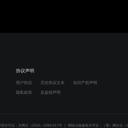
协议声明
用户协议
历史协议文本
知识产权声明
隐私政策
反盗链声明
营许可证：京网文（2024）0368-017号
网络出版服务许可证：（署）网出证（京