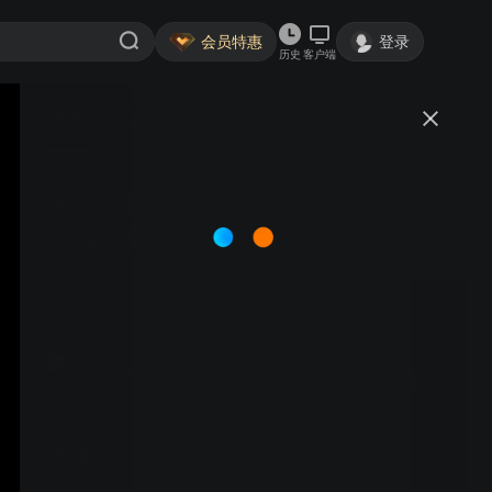
会员特惠
登录
历史
客户端
视频
讨论
第十八届人民代表大会第五次会议
主席团第三次会议召开.mpg
T和平的曼香-
关注
26粉丝
视频