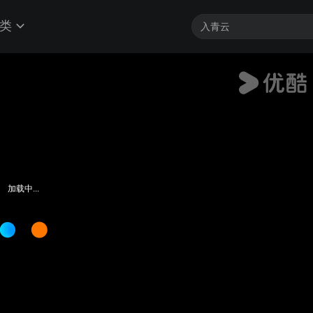
类
加载中...