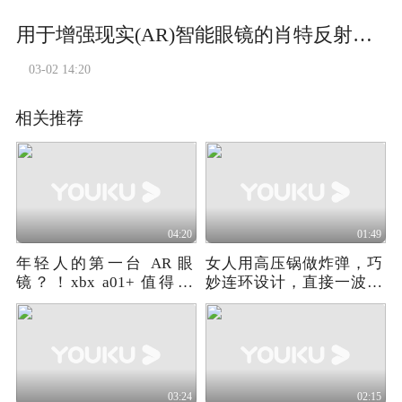
用于增强现实(AR)智能眼镜的肖特反射光波导
03-02 14:20
相关推荐
04:20
01:49
年轻人的第一台 AR 眼
女人用高压锅做炸弹，巧
镜？！xbx a01+ 值得买
妙连环设计，直接一波团
吗？！
灭敌人
03:24
02:15