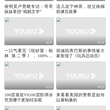
侯明昊卢昱晓专访：哥哥
适儿送宁神茶，祖父病榻
妹妹拿捏“戏精文学”
前谏言政事
48:57
02:41
一口气看完《纸钞屋：柏
胡迪陷害巴斯的事情被大
林 第二季》，100%主
家发现了《玩具总动员》
线，0%感情线
02:23
00:53
100层基岩VS100层防弹冰
来看看美国的警察是如何
究竟哪个更加结实呢
以暴制暴的