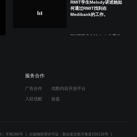
RMIT学生Melody讲述她如
何通过RMIT找到在
Medibank的工作。
RMIT毕业生Melody分享她
转学到RMIT的原因，以及
对新生的建议。
作为中国学生如何申请皇家
服务合作
墨尔本理工大学（RMIT
University）
广告合作
优酷内容开放平台
入驻优酷
娱盘
Student Clubs | RMIT
University
）字第266号
出版物经营许可证：新出发京批字第直150118号