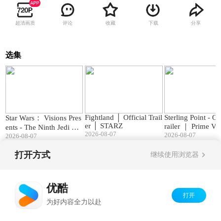
超清画质
评论
收藏
下载
分享
选集
02:05
02:04
Fightland │ Official Trail
Sterling Point - Of
Star Wars： Visions Pres
er │ STARZ
railer ｜ Prime Vi
ents - The Ninth Jedi ｜
2026-08-07
2026-08-07
Official Trailer
2026-08-07
打开方式
继续使用浏览器
Copyright©
2026
优酷 youku.com
版权所有
京ICP备06050721号-1
优酷
打开
为好内容全力以赴