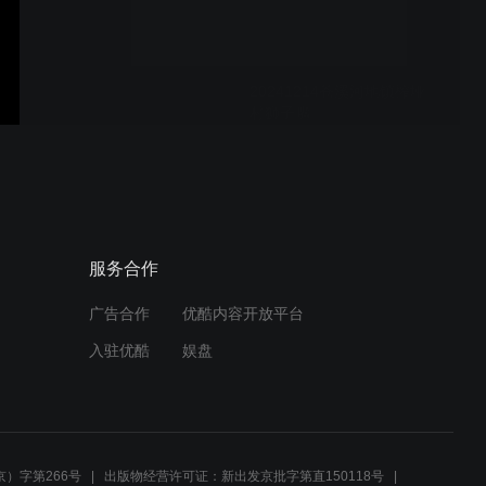
20241214苍溪河地镇榨垭
村狮子嘴
20241214苍溪河地镇双河
场
服务合作
广告合作
优酷内容开放平台
20241214苍溪白驿场（已
入驻优酷
娱盘
链）
20241211苍溪浙水乡山水
村侯家嘴
）字第266号
出版物经营许可证：新出发京批字第直150118号