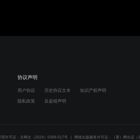
协议声明
用户协议
历史协议文本
知识产权声明
隐私政策
反盗链声明
营许可证：京网文（2024）0368-017号
网络出版服务许可证：（署）网出证（京