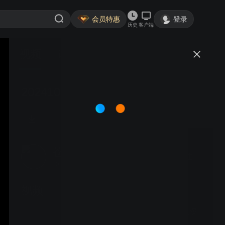
会员特惠
登录
历史
客户端
视频
讨论
20241022苍溪百利镇胡家梁
苍溪图库
关注
207粉丝
视频
20241224苍溪百利镇涧溪
村航拍