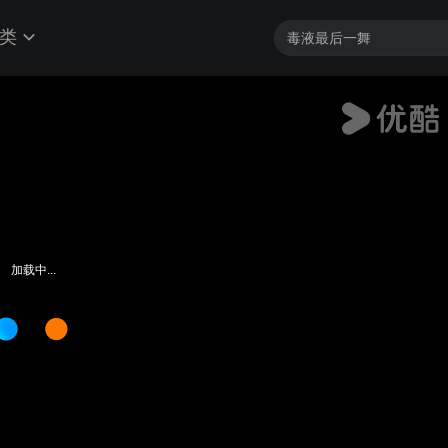
类
加载中...