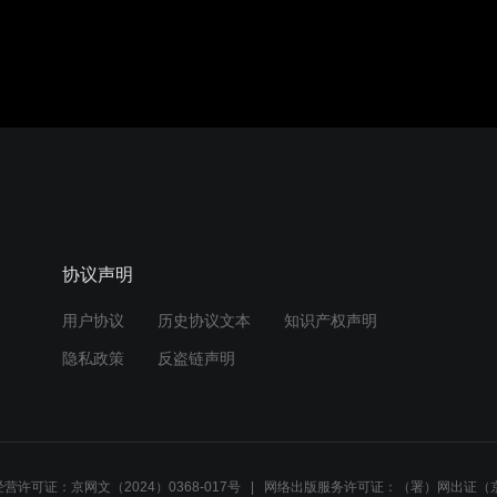
协议声明
用户协议
历史协议文本
知识产权声明
隐私政策
反盗链声明
营许可证：京网文（2024）0368-017号
网络出版服务许可证：（署）网出证（京