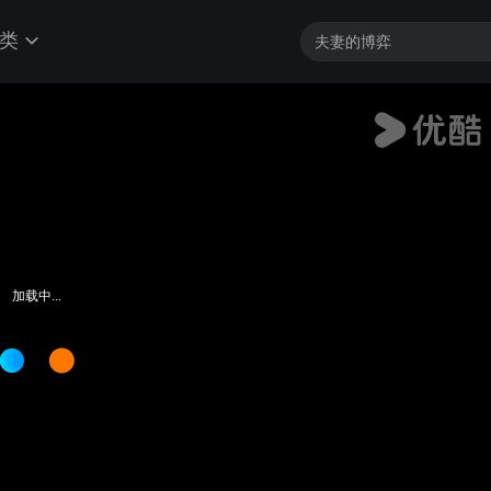
类
加载中...