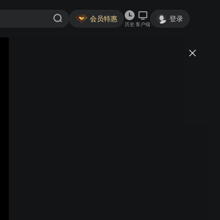
会员特惠
登录
历史
客户端
视频
讨论
20241017苍溪龙王镇两河社区九
龙山五台水库
苍溪图库
关注
207粉丝
视频