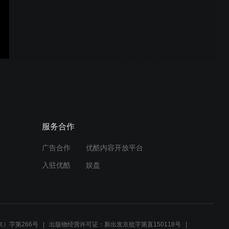
20241224苍溪百利镇涧溪
村航拍
20241214苍溪河地镇榨垭
村狮子嘴
20241214苍溪河地镇双河
服务合作
场
广告合作
优酷内容开放平台
入驻优酷
娱盘
20241214苍溪白驿场（已
链）
）字第266号
出版物经营许可证：新出发京批字第直150118号