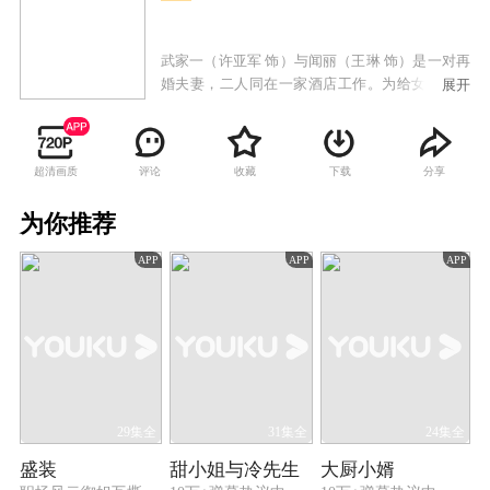
武家一（许亚军 饰）与闻丽（王琳 饰）是一对再
婚夫妻，二人同在一家酒店工作。为给女儿武爱
展开
雯（邹新宇 饰）高考营造良好环境，夫妻俩全天
候陪伴女儿备战高考。不料，武家一病入膏肓的
前妻临终托孤，武家一这才知晓自己还有一个十
超清画质
评论
收藏
下载
分享
八岁的儿子刘树佳。心怀满腔愧疚的武家一，开
始在四个孩子之间奔波忙碌。在此期间，女儿非
为你推荐
亲生身世曝光，家庭随之破裂；儿子又患上神经
性失明，一系列打击接踵而至。但武家一的真诚
APP
APP
APP
付出最终感动了孩子们，当孩子们从心底认可这
位父亲时，刘树佳的亲生父亲唐大军却突然现身
认子。最终，武家一的付出让唐大军放弃认子，
刘树佳与武家一得以团聚。然而，在武爱雯和刘
树佳双双考上大学之际，武家一为救夏小宇头部
负伤，视神经受损一度失明。乐观的武家一因此
失去了人生动力，而闻丽此时不离不弃守在他身
边，这对患难夫妻最终破镜重圆。
29集全
31集全
24集全
盛装
甜小姐与冷先生
大厨小婿