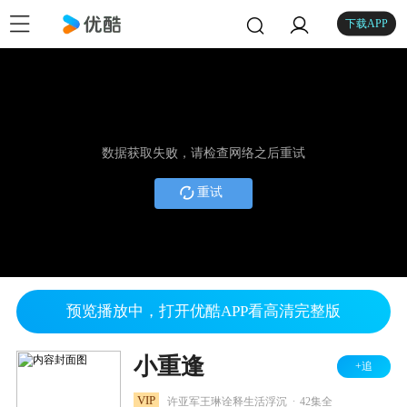
下载APP
数据获取失败，请检查网络之后重试
重试
预览播放中，打开优酷APP看高清完整版
小重逢
+追
.
VIP
许亚军王琳诠释生活浮沉
42集全