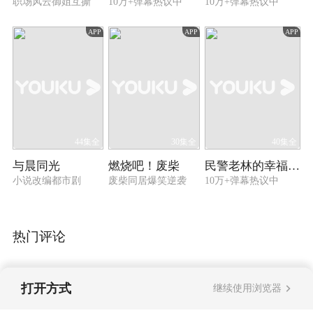
职场风云御姐互撕
10万+弹幕热议中
10万+弹幕热议中
APP
APP
APP
44集全
30集全
40集全
与晨同光
燃烧吧！废柴
民警老林的幸福生活
小说改编都市剧
废柴同居爆笑逆袭
10万+弹幕热议中
热门评论
打开方式
继续使用浏览器
暂无评论