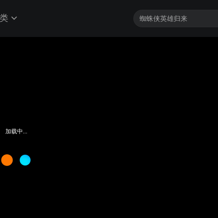
类
加载中...