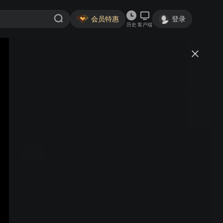
会员特惠
登录
历史
客户端
视频
讨论
2025年12月03马边新闻成品.mpg
mabianxinwen
关注
14粉丝
视频
MP4 2026年05月12日马边
新闻成品