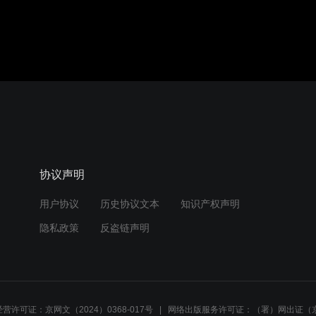
协议声明
用户协议
历史协议文本
知识产权声明
隐私政策
反盗链声明
营许可证：京网文（2024）0368-017号
网络出版服务许可证：（署）网出证（京