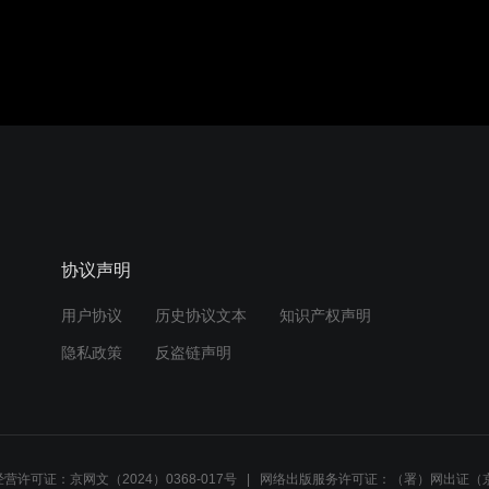
协议声明
用户协议
历史协议文本
知识产权声明
隐私政策
反盗链声明
营许可证：京网文（2024）0368-017号
网络出版服务许可证：（署）网出证（京