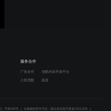
49根肖特杜安®玻管奏响大
教堂的共鸣之声
肖特集团先进光学销售总监
吴敏同行纪，带我们一起了
解智能眼镜背后的光学奥秘
肖特集团董事会成员安菲哲
服务合作
博士同行纪
广告合作
优酷内容开放平台
入驻优酷
娱盘
肖特光纤和LED解决方案
——我们帮助您看更多
）字第266号
出版物经营许可证：新出发京批字第直150118号