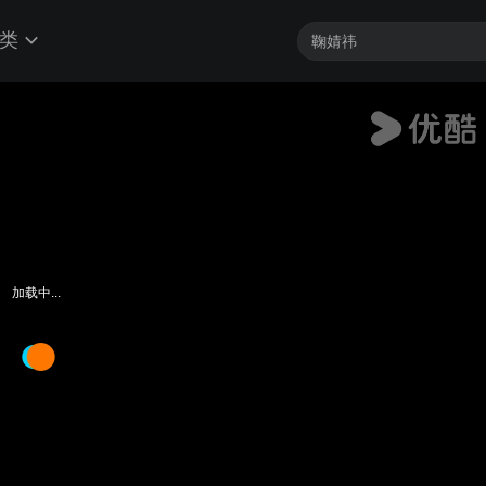
类
加载中...