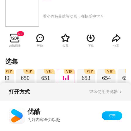
看小奥特曼益智动画，在快乐中学习
超清画质
评论
收藏
下载
分享
选集
VIP
VIP
VIP
VIP
VIP
V
VIP
649
650
651
653
654
655
打开方式
继续使用浏览器
Copyright©
2026
优酷 youku.com
版权所有
优酷
京ICP备06050721号-1
打开
为好内容全力以赴