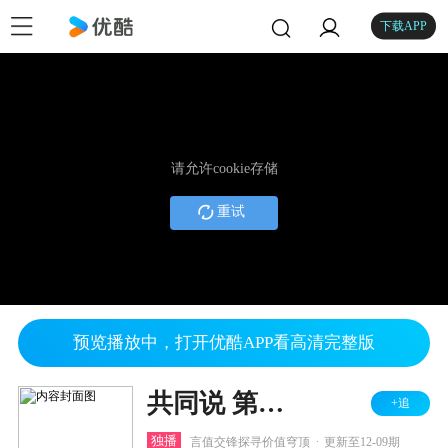
下载APP
请允许cookie存储
重试
预览播放中，打开优酷APP看高清完整版
共同说 第三季
+追
.
独播
言值交锋探寻价值穹顶
更新至12-09期