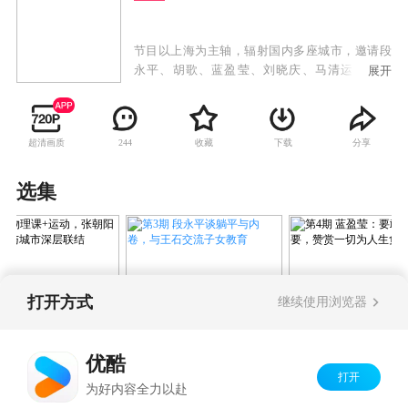
节目以上海为主轴，辐射国内多座城市，邀请段
永平、胡歌、蓝盈莹、刘晓庆、马清运、马伯
展开
骞、秦昊、苏珊·洛克菲勒、王石、袁弘、张朝阳
等各领域嘉宾，深入体验城市文化空间与场所，
展现上海作为中国现代化样本城市的开放、创
超清画质
收藏
下载
分享
244
新、包容精神，深度连接中国与世界的未来图
景。
选集
2025-12-02
2025-12-08
202
打开方式
继续使用浏览器
第3期 段永平谈躺平与内
期 物理课+运动，
第4期 蓝盈莹：
卷，与王石交流子女教育
阳解锁健康与城市
说想要，赞赏一
优酷
联结
生负责的人
打开
Copyright©
2026
优酷 youku.com
版权所有
为好内容全力以赴
京ICP备06050721号-1