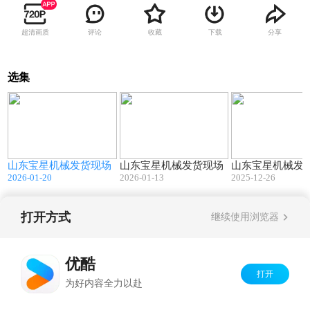
超清画质
评论
收藏
下载
分享
选集
1
00:27
00:53
场
山东宝星机械发货现场
山东宝星机械发货现场
山东宝星机械发
2026-01-20
2026-01-13
2025-12-26
打开方式
继续使用浏览器
Copyright©
2026
优酷 youku.com
版权所有
京ICP备06050721号-1
优酷
打开
为好内容全力以赴