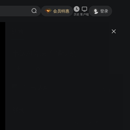
会员特惠
登录
历史
客户端
视频
讨论
韦达AI算法 车辆识别
韦达AI
关注
0粉丝
视频
韦达AI算法 厨师帽识别