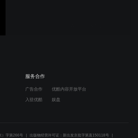
AI算法 区域入侵
AI算法 占道经营识别
服务合作
广告合作
优酷内容开放平台
AI算法 车辆逆行识别
入驻优酷
娱盘
AI算法 电动车进电梯识别
）字第266号
出版物经营许可证：新出发京批字第直150118号