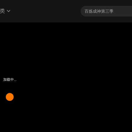
类
加载中...