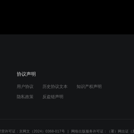
协议声明
用户协议
历史协议文本
知识产权声明
隐私政策
反盗链声明
营许可证：京网文（2024）0368-017号
网络出版服务许可证：（署）网出证（京