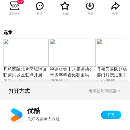
超清画质
评论
收藏
下载
分享
选集
03:23
01:34
县总医院北片区域巡诊
福建省第十八届运动会
县领导带队赴省
联盟到城区驻点开展义
青少年攀岩比赛圆满收
部门对接汇报工作.
2026-08-06
2026-08-06
2026-08-06
诊夜市.mpg
官.mpg
打开方式
继续使用浏览器
Copyright©
2026
优酷 youku.com
版权所有
京ICP备06050721号-1
优酷
打开
为好内容全力以赴