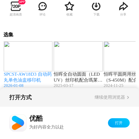
超清画质
评论
收藏
下载
分享
选集
0
01:09
01:07
SPCST-AW18D3 自动药
恒晖全自动圆面（LED
恒晖平圆两用丝
丸单色油盅移印机
UV）丝印机配合瑪莱宝
（S-450M）配
2026-01-08
2025-03-17
2024-11-25
LEDGL系列印刷金属表
UVGL印刷金属
面的应用示范
应用示范
打开方式
继续使用浏览器
Copyright©
2026
优酷 youku.com
版权所有
京ICP备06050721号-1
优酷
打开
为好内容全力以赴