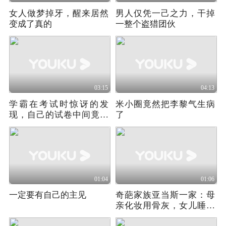
女人做梦掉牙，醒来居然
男人仅凭一己之力，干掉
变成了真的
一整个盗猎团伙
03:15
04:13
学霸在考试时惊讶的发
米小圈竟然把李黎气生病
现，自己的试卷中间竟夹
了
带着正确答案
01:04
01:06
一定要有自己的主见
奇葩家族亚当斯一家：母
亲化妆用骨灰，女儿睡觉
断头台（下）