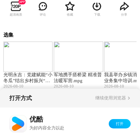
超清画质
评论
收藏
下载
分享
选集
03:19
01:27
光明永吉：党建赋能“小
军地携手搭桥梁 精准普
我县举办乡镇消
冬瓜”结出乡村振兴“致
法暖军营.mpg
业务集中培训.mp
2026-08-10
2026-08-10
2026-08-10
富果”.mpg
打开方式
继续使用浏览器
Copyright©
2026
优酷 youku.com
版权所有
京ICP备06050721号-1
优酷
打开
为好内容全力以赴